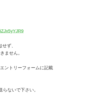
AiZJx5yYJR9
はせず、
できません。
」をエントリーフォームに記載
で送らないで下さい。