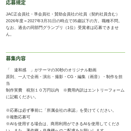
応募規定
JAC正会員社・準会員社・賛助会員社の社員（契約社員含む）
2026年度＝2027年3月31日の時点で35歳以下の方。職種不問。
なお、過去の同部門グランプリ（1位）受賞者は応募できませ
ん。
募集内容
「 違和感
」がテーマの30秒のオリジナル動画
原則、一人で企画・演出・撮影・CG・編集（画音）・制作を担
当
制作実費 税別１０万円以内 ※費用内訳はエントリーフォーム
に記載ください。
※応募は必ず事前に「所属会社の承認」を受けてください。
※複数応募可
※AIを使用する場合は、商用利用ができるAIを使用してくださ
い。また、著作権・肖像権へのご配慮をお願いします。